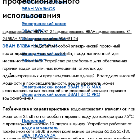
профессионального
Электрический котел
ЭВАН WARMOS
использования
STANDART
Электрический котел
ЭВАН ЭПО
водонагреватель ЭВАН В1-24
водонагреватель ЭВАН
водонагреватель В1-
Электрический котел
24
ЭВАН В1-24
водонагреватель
ЭВАН
В1-24
ЭВАН NEXT PLUS
ЭВАН В1-24
представляет собой электрический проточный
Электрический котел
водонагреватель мощностью 24 кВт, предназначенный для
ЭВАН NEXT
настенного монтажа. Устройство разработано для обеспечения
горячей водой различных помещений: от жилых до
Промышленные электрические котлы
административных и производственных зданий. Благодаря высокой
мощности и производительности, водонагреватель может
Электрический котел ЭВАН ЭПО MAX
использоваться как основной или резервный источник горячего
Электрический котел ЭВАН ЭПО PRO
водоснабжения.
Электрические проточные водонагреватели
Технические характеристики
водонагревателя впечатляют: при
мощности 24 кВт он способен нагревать воду до температуры 75°C
Проточный
с производительностью 10 литров в минуту. Устройство работает от
водонагреватель
трехфазной сети 380В и имеет компактные размеры 650x255x180
ЭВАН KASKADA
мм при весе 22 кг, что делает его удобным для монтажа в любом