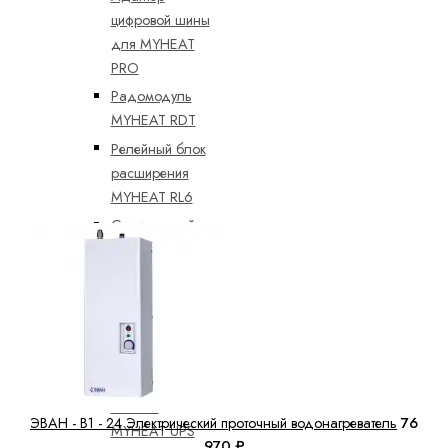
цифровой шины
для MYHEAT
PRO
Радомодуль
MYHEAT RDT
Релейный блок
расширения
MYHEAT RL6
Симисторный
блок
расширения
MYHEAT RL6S
Аксессуары MyHeat
Блок
бесперебойного
питания
ЭВАН - В1 - 24 Электрический проточный водонагреватель
76
MYHEAT UPS
970 ₽