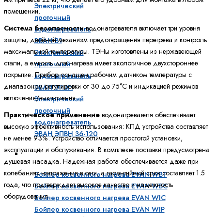
Электрический
помещении.
проточный
Система безопасности
водонагревателя включает три уровня
водонагреватель
защиты, двойной механизм предотвращения перегрева и контроль
ЭВАН В1
максимальной температуры. ТЭНы изготовлены из нержавеющей
Электрический
стали, а емкость для нагрева имеет экологичное двухстороннее
проточный
покрытие. Прибор оснащен рабочим датчиком температуры с
водонагреватель
диапазоном регулировки от 30 до 75°C и индикацией режимов
ЭВАН ЭПВН
включения/выключения.
Электрический
проточный
Практическое применение
водонагревателя обеспечивает
водонагреватель
высокую эффективность использования: КПД устройства составляет
ЭВАН ЭПВН 36-120
не менее 93%. Устройство отличается простотой установки,
эксплуатации и обслуживания. В комплекте поставки предусмотрена
Бойлеры косвенного нагрева
душевая насадка. Надежная работа обеспечивается даже при
колебаниях напряжения в сети, а гарантийный срок составляет 1.5
Бойлер косвенного нагрева EVAN WBT
года, что подтверждает высокое качество и надежность
Бойлер косвенного нагрева EVAN WBC
оборудования.
Бойлер косвенного нагрева EVAN WIC
Бойлер косвенного нагрева EVAN WIP