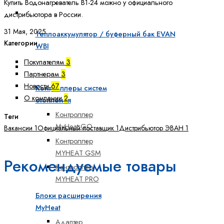
Купить Водонагреватель В1-24 можно у официального
Теплоаккумуляторы
дистрибьютора в России.
31 Мая, 2025
Теплоаккумулятор / буферный бак EVAN
Категории
WBI
Покупателям
3
Системы управления отоплением
Партнерам
3
Новости
67
Контроллеры систем
О компании
2
отопления
Контроллер
Теги
MyHeat GO
Вакансии
1
Официальный поставщик
1
Дистрибьютор ЭВАН
1
Контроллер
MYHEAT GSM
Рекомендуемые товары
Контроллер
MYHEAT PRO
Блоки расширения
MyHeat
Адаптер