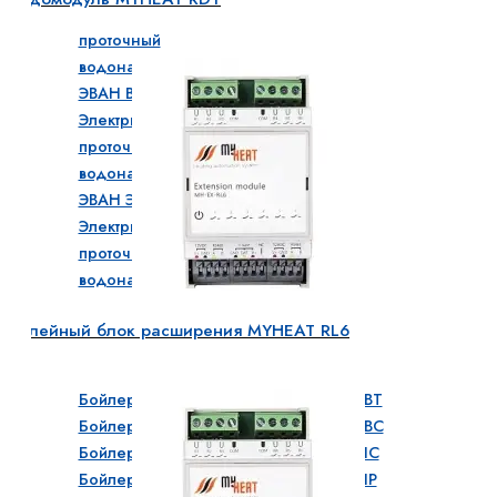
Электрический
проточный
водонагреватель
ЭВАН В1
Электрический
проточный
водонагреватель
ЭВАН ЭПВН
Электрический
проточный
водонагреватель
ЭВАН ЭПВН 36-120
Релейный блок расширения MYHEAT RL6
Бойлеры косвенного нагрева
Бойлер косвенного нагрева EVAN WBT
Бойлер косвенного нагрева EVAN WBC
Бойлер косвенного нагрева EVAN WIC
Бойлер косвенного нагрева EVAN WIP