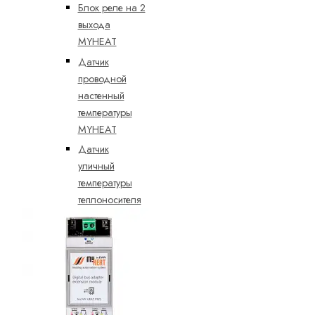
Блок реле на 2
выхода
MYHEAT
Датчик
проводной
настенный
температуры
MYHEAT
Датчик
уличный
температуры
теплоносителя
MYHEAT
Радиодатчик
комнатный
температуры и
влажности
MYHEAT