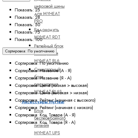
цифровой шины
Показать: 25
для MYHEAT
Показать: 28
PRO
Показать: 50
Радомодуль
Показать: 75
MYHEAT RDT
Показать: 100
Релейный блок
Сортировка: По умолчанию
расширения
MYHEAT RL6
Сортировка: По умолчанию
Симисторный
Сортировка: Название (А - Я)
блок
Сортировка: Название (Я - А)
расширения
Сортировка: Цена (низкая > высокая)
MYHEAT RL6S
Сортировка: Цена (высокая > низкая)
Сортировка: Рейтинг (начиная с высокого)
Аксессуары MyHeat
Сортировка: Рейтинг (начиная с низкого)
Блок
Сортировка: Код Товара (А - Я)
бесперебойного
Сортировка: Код Товара (Я - А)
питания
MYHEAT UPS