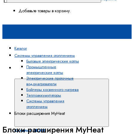
Добавьте товары в корзину.
Каталог
Системы управления отоплением
Бытовые электрические котлы
Промышленные
Каталог
электрические котлы
ЭВАН
Электрические проточные
водонагреватели
Бойлеры косвенного нагрева
Теплоаккумуляторы
Системы управления
отоплением
Блоки расширения MyHeat
Блоки расширения MyHeat
Каталог ЭВАН