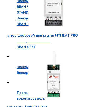
Электрический котел
ЭВАН WARMOS
STANDART
Электрический котел
ЭВАН ЭПО
Электрический котел
Адаптер цифровой шины для MYHEAT PRO
ЭВАН NEXT PLUS
Электрический котел
ЭВАН NEXT
Промышленные электрические котлы
Электрический котел ЭВАН ЭПО MAX
Электрический котел ЭВАН ЭПО PRO
Электрические проточные водонагреватели
Проточный
водонагреватель
ЭВАН KASKADA
Радомодуль MYHEAT RDT