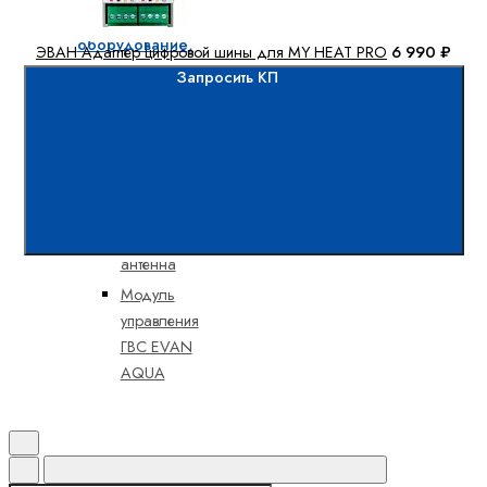
Дополнительное
оборудование,
ЭВАН Адаптер цифровой шины для MY HEAT PRO
6 990 ₽
запчасти для систем
Запросить КП
отопления
Блок
симисторов на
2 выхода
MYHEAT
выносная GSM
антенна
Модуль
управления
ГВС EVAN
AQUA