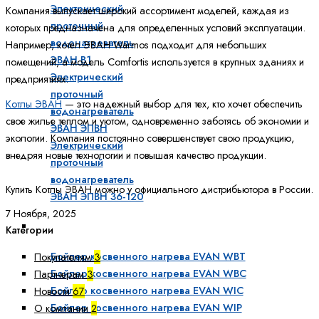
Электрический
Компания выпускает широкий ассортимент моделей, каждая из
проточный
которых предназначена для определенных условий эксплуатации.
водонагреватель
Например, котел ЭВАН Warmos подходит для небольших
ЭВАН В1
помещений, а модель Comfortis используется в крупных зданиях и
Электрический
предприятиях.
проточный
Котлы ЭВАН
— это надежный выбор для тех, кто хочет обеспечить
водонагреватель
свое жилье теплом и уютом, одновременно заботясь об экономии и
ЭВАН ЭПВН
экологии. Компания постоянно совершенствует свою продукцию,
Электрический
внедряя новые технологии и повышая качество продукции.
проточный
водонагреватель
Купить Котлы ЭВАН можно у официального дистрибьютора в России.
ЭВАН ЭПВН 36-120
7 Ноября, 2025
Бойлеры косвенного нагрева
Категории
Бойлер косвенного нагрева EVAN WBT
Покупателям
3
Бойлер косвенного нагрева EVAN WBC
Партнерам
3
Бойлер косвенного нагрева EVAN WIC
Новости
67
Бойлер косвенного нагрева EVAN WIP
О компании
2