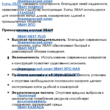
Электрический котел
Котлы ЭВАН
завоевали популярность благодаря своей надежности,
ЭВАН WARMOS
эффективности и удобству эксплуатации. Котлы ЭВАН используются
STANDART
для отопления жилых домов, коммерческих зданий и
Электрический котел
промышленных объектов.
ЭВАН ЭПО
Преимущества котлов ЭВАН
Электрический котел
ЭВАН NEXT PLUS
Высокая производительность
: Благодаря современным
Электрический котел
технологиям, котлы ЭВАН обеспечивают быстрый и
ЭВАН NEXT
равномерный обогрев помещения.
Экономичность
: Использование современных материалов
Промышленные электрические котлы
и конструкций позволяет существенно экономить
Электрический котел ЭВАН ЭПО MAX
энергоресурсы.
Электрический котел ЭВАН ЭПО PRO
Простота монтажа и обслуживания
: Легкость установки
и отсутствие необходимости постоянного контроля делают
Электрические проточные водонагреватели
эксплуатацию котла удобной и комфортной.
Экологическая чистота
: Отсутствие вредных выбросов и
Проточный
минимальное потребление ресурсов способствует
водонагреватель
сохранению окружающей среды.
ЭВАН KASKADA