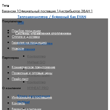
Теги
Теплоаккумуляторы
Вакансии
1
Официальный поставщик
1
Дистрибьютор ЭВАН
1
Теплоаккумулятор / буферный бак EVAN
Покупателям
WBI
Подбор продукции
Системы управления отоплением
Оплата и доставка
Гарантия на продукцию
Контроллеры систем
Новости
отопления
Контроллер
Партнерам
MyHeat GO
Коммерческое предложение
Контроллер
Проектные и оптовые цены
MYHEAT GSM
Прайс-лист
Контроллер
MYHEAT PRO
О компании
Блоки расширения
Информация о поставщике
MyHeat
Контакты
Адаптер
Вакансии компании