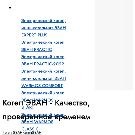
Бытовые электрические котлы
Электрический котел,
мини-котельная ЭВАН
EXPERT PLUS
Электрический котел
ЭВАН PRACTIC
Электрический котел
ЭВАН PRACTIC-2022
Электрический котел,
мини-котельная ЭВАН
WARMOS COMFORT
Электрический котел
Котел ЭВАН - Качество,
ЭВАН WARMOS
START
проверенное временем
Электрический котел
ЭВАН WARMOS
CLASSIC
Котел ЭВАН
Котел
ЭВАН