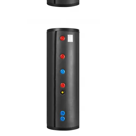
Дополнительное
оборудование,
запчасти для систем
отопления
Блок
симисторов на
2 выхода
MYHEAT
выносная GSM
антенна
Модуль
управления
ГВС EVAN
AQUA