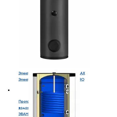
Электрический котел
ЭВАН WARMOS
STANDART
Электрический котел
ЭВАН ЭПО
Электрический котел
ЭВАН NEXT PLUS
Электрический котел
ЭВАН NEXT
Промышленные электрические котлы
Электрический котел ЭВАН ЭПО MAX
Электрический котел ЭВАН ЭПО PRO
Электрические проточные водонагреватели
Проточный
водонагреватель
ЭВАН KASKADA