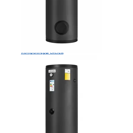
Теплоаккумуляторы
Теплоаккумулятор / буферный бак EVAN
WBI
Системы управления отоплением
Контроллеры систем
отопления
Контроллер
MyHeat GO
Контроллер
MYHEAT GSM
Контроллер
MYHEAT PRO
Блоки расширения
MyHeat
Адаптер