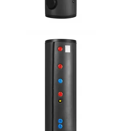
Блок реле на 2
выхода
MYHEAT
Датчик
проводной
настенный
температуры
MYHEAT
Датчик
уличный
температуры
теплоносителя
MYHEAT
Радиодатчик
комнатный
температуры и
влажности
MYHEAT