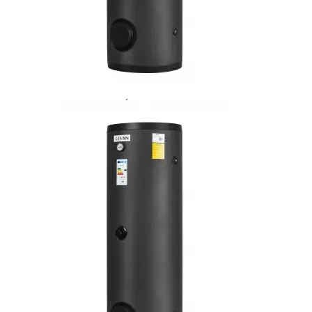
цифровой шины
для MYHEAT
PRO
Радомодуль
MYHEAT RDT
Релейный блок
расширения
MYHEAT RL6
Симисторный
блок
расширения
MYHEAT RL6S
Аксессуары MyHeat
Блок
бесперебойного
питания
MYHEAT UPS