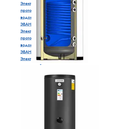
Электрический
проточный
водонагреватель
ЭВАН В1
Электрический
проточный
водонагреватель
ЭВАН ЭПВН
Электрический
проточный
водонагреватель
ЭВАН ЭПВН 36-120
Бойлеры косвенного нагрева
Бойлер косвенного нагрева EVAN WBT
Бойлер косвенного нагрева EVAN WBC
Бойлер косвенного нагрева EVAN WIC
Бойлер косвенного нагрева EVAN WIP